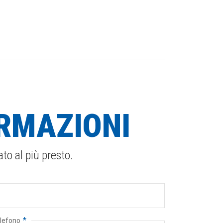
RMAZIONI
ato al più presto.
*
lefono