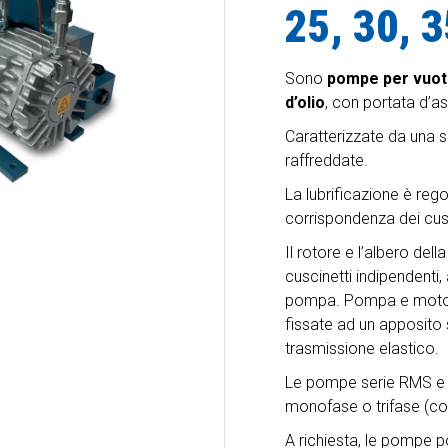
25, 30, 
Sono
pompe per vuoto 
d’olio
, con portata d’a
Caratterizzate da una s
raffreddate.
La lubrificazione è rego
corrispondenza dei cusc
Il rotore e l’albero de
cuscinetti indipendenti, 
pompa. Pompa e motore 
fissate ad un apposito 
trasmissione elastico.
Le pompe serie RMS e R
monofase o trifase (co
A richiesta, le pompe 