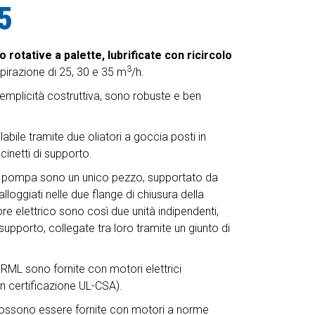
35
rotative a palette, lubrificate con ricircolo
3
spirazione di 25, 30 e 35 m
/h.
emplicità costruttiva, sono robuste e ben
labile tramite due oliatori a goccia posti in
inetti di supporto.
lla pompa sono un unico pezzo, supportato da
alloggiati nelle due flange di chiusura della
elettrico sono così due unità indipendenti,
supporto, collegate tra loro tramite un giunto di
ML sono fornite con motori elettrici
n certificazione UL-CSA).
possono essere fornite con motori a norme