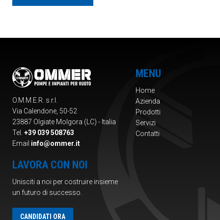
MENU
Home
O.M.M.E.R. s.r.l.
Azienda
Via Calendone, 50-52
Prodotti
23887 Olgiate Molgora (LC) - Italia
Servizi
Tel.
+39 039 508763
Contatti
Email
info@ommer.it
LAVORA CON NOI
Unisciti a noi per costruire insieme
un futuro di successo.
CANDIDATI ORA