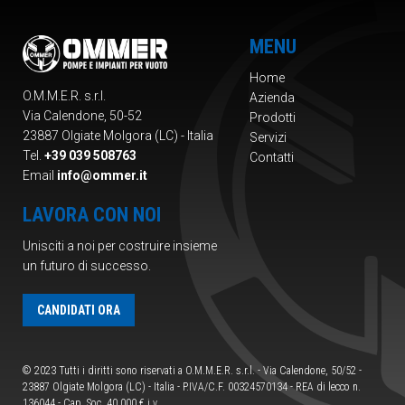
MENU
Home
O.M.M.E.R. s.r.l.
Azienda
Via Calendone, 50-52
Prodotti
23887 Olgiate Molgora (LC) - Italia
Servizi
Tel.
+39 039 508763
Contatti
Email
info@ommer.it
LAVORA CON NOI
Unisciti a noi per costruire insieme
un futuro di successo.
CANDIDATI ORA
© 2023 Tutti i diritti sono riservati a O.M.M.E.R. s.r.l. - Via Calendone, 50/52 -
23887 Olgiate Molgora (LC) - Italia - P.IVA/C.F. 00324570134 - REA di lecco n.
136044 - Cap. Soc. 40.000 € i.v.