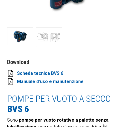
Download
Scheda tecnica BVS 6
Manuale d’uso e manutenzione
POMPE PER VUOTO A SECCO
BVS 6
Sono
pompe per vuoto rotative a palette senza
3
lubrificazione
, con portata d’aspirazione di 6 m
/h.