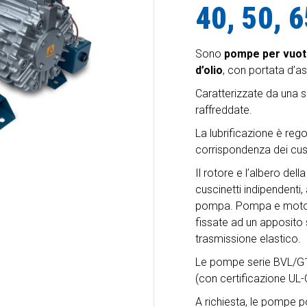
40, 50, 
Sono
pompe per vuoto 
d’olio
, con portata d’as
Caratterizzate da una s
raffreddate.
La lubrificazione è rego
corrispondenza dei cusc
Il rotore e l’albero de
cuscinetti indipendenti, 
pompa. Pompa e motore 
fissate ad un apposito 
trasmissione elastico.
Le pompe serie BVL/G1 s
(con certificazione UL-
A richiesta, le pompe 