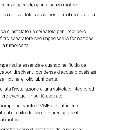
requenze speciali, oppure senza motore.
da una ventola radiale posta tra il motore e la
pa è installato un serbatoio per il recupero
n filtro separatore che impedisce la formazione
e la rumorosità.
pe risulta essenziale quando nel fluido da
vapori di solventi, condense d’acqua o qualsiasi
 inquinare l’olio lubrificante.
liata l’installazione di una valvola di ritegno ed
enere eventuali impurità aspirate.
le pompe per vuoto OMMER, è sufficiente
to al circuito del vuoto e predisporre il
 al motore.
l corretto senso di rotazione della pompa.