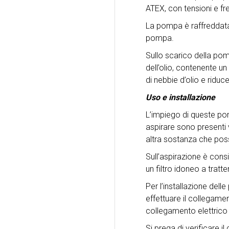
ATEX, con tensioni e f
La pompa è raffreddata 
pompa.
Sullo scarico della pom
dell’olio, contenente u
di nebbie d’olio e riduc
Uso e installazione
L’impiego di queste pom
aspirare sono presenti 
altra sostanza che possa
Sull’aspirazione è consig
un filtro idoneo a tratt
Per l’installazione del
effettuare il collegamen
collegamento elettrico
Si prega di verificare i