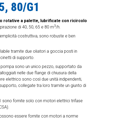
65, 80/G1
rotative a palette, lubrificate con ricircolo
3
pirazione di 40, 50, 65 e 80 m
/h.
emplicità costruttiva, sono robuste e ben
labile tramite due oliatori a goccia posti in
inetti di supporto.
lla pompa sono un unico pezzo, supportato da
alloggiati nelle due flange di chiusura della
elettrico sono così due unità indipendenti,
supporto, collegate tra loro tramite un giunto di
ono fornite solo con motori elettrici trifase
CSA).
possono essere fornite con motori a norme